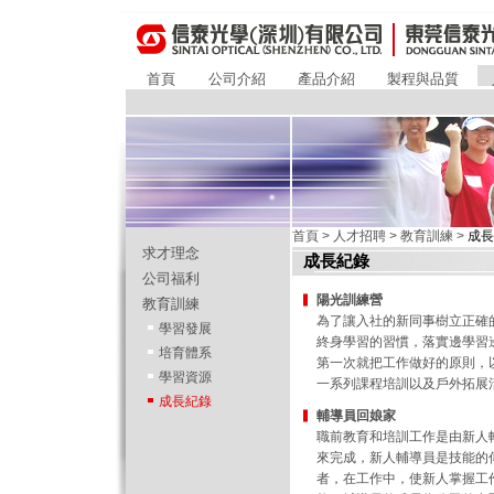
首頁
公司介紹
產品介紹
製程與品質
首頁
>
人才招聘
>
教育訓練
>
成
求才理念
成長紀錄
公司福利
陽光訓練營
教育訓練
為了讓入社的新同事樹立正確
學習發展
終身學習的習慣，落實邊學習
培育體系
第一次就把工作做好的原則，
學習資源
一系列課程培訓以及戶外拓展
成長紀錄
輔導員回娘家
職前教育和培訓工作是由新人
來完成，新人輔導員是技能的
者，在工作中，使新人掌握工