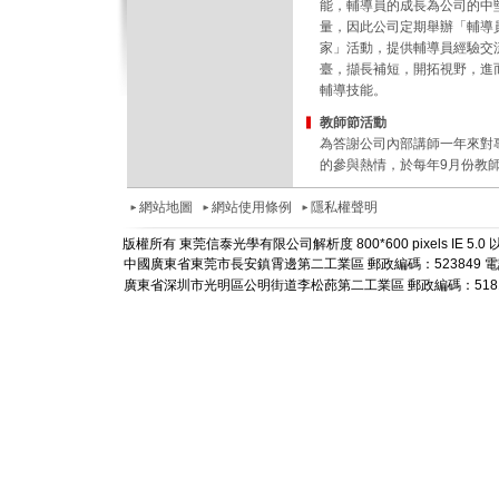
能，輔導員的成長為公司的中
量，因此公司定期舉辦「輔導
家」活動，提供輔導員經驗交
臺，擷長補短，開拓視野，進
輔導技能。
教師節活動
為答謝公司內部講師一年來對
的參與熱情，於每年9月份教
網站地圖
網站使用條例
隱私權聲明
版權所有 東莞信泰光學有限公司解析度 800*600 pixels IE 5
中國廣東省東莞市長安鎮霄邊第二工業區 郵政編碼：523849 電話： +86-
廣東省深圳市光明區公明街道李松蓢第二工業區 郵政編碼：518106 電