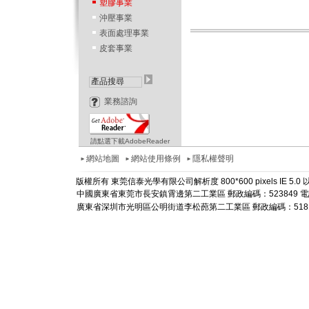
塑膠事業
沖壓事業
表面處理事業
皮套事業
業務諮詢
請點選下載AdobeReader
網站地圖
網站使用條例
隱私權聲明
版權所有 東莞信泰光學有限公司解析度 800*600 pixels IE 5
中國廣東省東莞市長安鎮霄邊第二工業區 郵政編碼：523849 電話： +86-
廣東省深圳市光明區公明街道李松蓢第二工業區 郵政編碼：518106 電