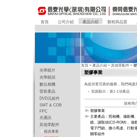
首頁
公司介紹
產品介紹
製程與品質
首頁
>
產品介紹
>
其他零配件
>
光學鏡片
塑膠事業
光學鏡頭
數位相機
為提供更完善的服務，我們竭盡
雷射產品
頁面顯示：第1-1項產品
DVD元組件
規格簡
SMT & COB
塑膠事業
FPC
主要產品：照相機、攝影機
光通訊
鏡、讀取頭(CD-ROM) 
其他零配件
電子門鎖、微小馬達、行動電
模具事業
關零組件