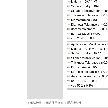
Material：OKP4-HT
Surface quality：40-20
Surface form deviation：1u
Thickness Tolerance：± 0
Diameter(mm)：Φ3.5
Diameter Tolerance：＜ 0.
decenter tolerance：＜ 0.
nd：1.632205 ± 0.002
vd：23.43 ± 0.8%
Application：Mobil camera
Material：ARTON (D4531F
Surface quality：40-20
Surface form deviation：1u
Thickness Tolerance：± 0
Diameter(mm)：Φ5.5
Diameter Tolerance：＜ 0.
decenter tolerance：＜ 0.
nd：1.5146 ± 0.001
vd：57.2 ± 0.8%
網站地圖
網站使用條例
隱私權聲明