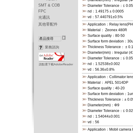
Diameter(mm)：Irregular (Φ
SMT & COB
Diameter Tolerance：≦ 0.
FPC
nd：1.49175 ± 0.0005
vd：57.440791±0.5%
光通訊
其他零配件
Application：Relay lens(P
Material： Zeonex 480R
Surface quality：80-50
Surface form deviation：30
Thickness Tolerance： ± 0
業務諮詢
Diameter(mm)：Irregular (4
Diameter Tolerance：≦ 0.
nd：1.52538±0.002
請點選下載AdobeReader
vd：56.36±0.8%
Application：Collimator le
Material： APEL 5014DP
Surface quality：40-20
Surface form deviation：1u
Thickness Tolerance：± 0.
Diameter(mm)：Φ9
Diameter Tolerance：≦ 0.
nd：1.54044±0.001
vd：56
Application：Mobil camera