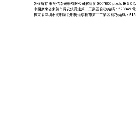
版權所有 東莞信泰光學有限公司解析度 800*600 pixels IE 5
中國廣東省東莞市長安鎮霄邊第二工業區 郵政編碼：523849 電話： +86-
廣東省深圳市光明區公明街道李松蓢第二工業區 郵政編碼：518106 電