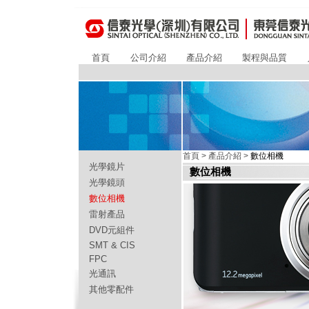
首頁
公司介紹
產品介紹
製程與品質
首頁
>
產品介紹
>
數位相機
光學鏡片
數位相機
光學鏡頭
數位相機
雷射產品
DVD元組件
SMT & CIS
FPC
光通訊
其他零配件