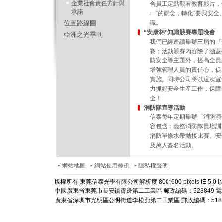
企業社會責任方針與
合員工定點觀看教育影片，
承諾
一”的觀念，轉化“要我安全
位置路線圖
識。
“安康杯”知識競賽專題晚會
亞洲之光季刊
我們已經連續舉辦三屆的『
賽；活動競賽內容除了涵蓋
防安全等主題外，提高全員
增強管理人員的責任心，促
實施。同時公司將以這次宣
力抓好安全生産工作，保障
全！
消防隊宣導活動
信泰每年定期舉辦「消防演
容包含：義務消防隊員培訓
消防單條水帶拋接比賽、安
及萬人簽名活動。
網站地圖
網站使用條例
隱私權聲明
版權所有 東莞信泰光學有限公司解析度 800*600 pixels IE 5
中國廣東省東莞市長安鎮霄邊第二工業區 郵政編碼：523849 電話： +86-
廣東省深圳市光明區公明街道李松蓢第二工業區 郵政編碼：518106 電