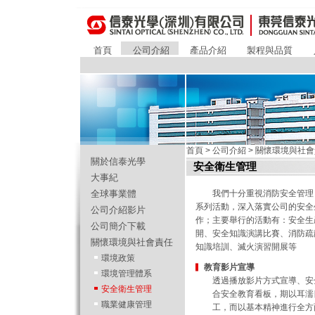
首頁
公司介紹
產品介紹
製程與品質
首頁
>
公司介紹
>
關懷環境與社會
關於信泰光學
安全衛生管理
大事紀
全球事業體
我們十分重視消防安全管理
系列活動，深入落實公司的安全
公司介紹影片
作；主要舉行的活動有：安全生
公司簡介下載
開、安全知識演講比賽、消防疏
關懷環境與社會責任
知識培訓、滅火演習開展等
環境政策
教育影片宣導
環境管理體系
透過播放影片方式宣導、安
安全衛生管理
合安全教育看板，期以耳濡
職業健康管理
工，而以基本精神進行全方